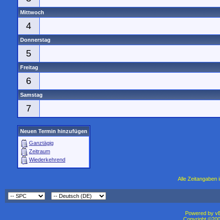
Mittwoch
4
Donnerstag
5
Freitag
6
Samstag
7
Neuen Termin hinzufügen
Ganztägig
Zeitraum
Wiederkehrend
Alle Zeitangaben i
Powered by vBu
Copyright ©2000