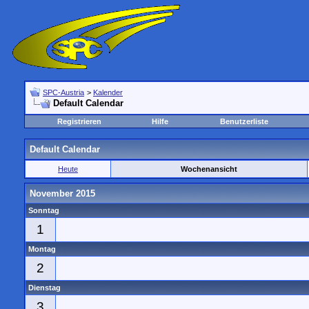
SPC-Austria
>
Kalender
Default Calendar
Registrieren
Hilfe
Benutzerliste
Default Calendar
Heute
Wochenansicht
November 2015
Sonntag
1
Montag
2
Dienstag
3