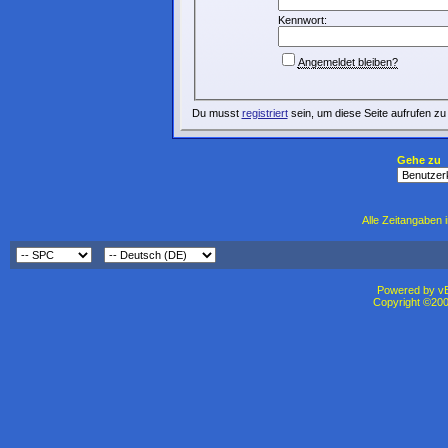
Kennwort:
Angemeldet bleiben?
Du musst
registriert
sein, um diese Seite aufrufen zu
Gehe zu
Alle Zeitangaben i
Powered by vBu
Copyright ©2000