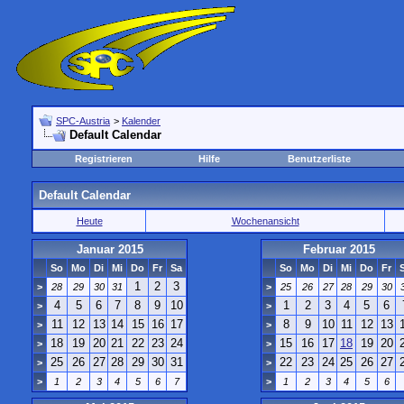
SPC-Austria
>
Kalender
Default Calendar
Registrieren
Hilfe
Benutzerliste
Default Calendar
Heute
Wochenansicht
Januar 2015
Februar 2015
So
Mo
Di
Mi
Do
Fr
Sa
So
Mo
Di
Mi
Do
Fr
1
2
3
>
28
29
30
31
>
25
26
27
28
29
30
4
5
6
7
8
9
10
1
2
3
4
5
6
>
>
11
12
13
14
15
16
17
8
9
10
11
12
13
>
>
18
19
20
21
22
23
24
15
16
17
18
19
20
>
>
25
26
27
28
29
30
31
22
23
24
25
26
27
>
>
>
1
2
3
4
5
6
7
>
1
2
3
4
5
6