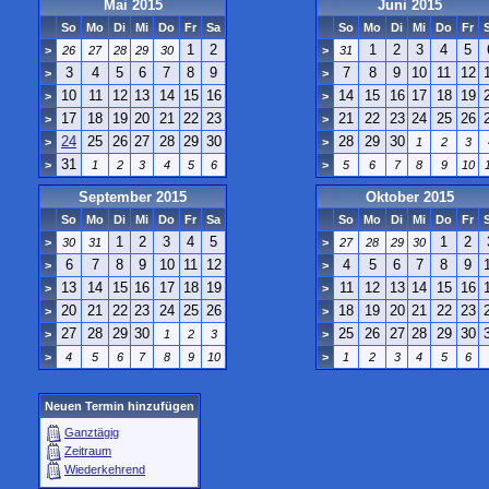
Mai 2015
Juni 2015
So
Mo
Di
Mi
Do
Fr
Sa
So
Mo
Di
Mi
Do
Fr
1
2
1
2
3
4
5
>
26
27
28
29
30
>
31
3
4
5
6
7
8
9
7
8
9
10
11
12
>
>
10
11
12
13
14
15
16
14
15
16
17
18
19
>
>
17
18
19
20
21
22
23
21
22
23
24
25
26
>
>
24
25
26
27
28
29
30
28
29
30
>
>
1
2
3
31
>
1
2
3
4
5
6
>
5
6
7
8
9
10
September 2015
Oktober 2015
So
Mo
Di
Mi
Do
Fr
Sa
So
Mo
Di
Mi
Do
Fr
1
2
3
4
5
1
2
>
30
31
>
27
28
29
30
6
7
8
9
10
11
12
4
5
6
7
8
9
>
>
13
14
15
16
17
18
19
11
12
13
14
15
16
>
>
20
21
22
23
24
25
26
18
19
20
21
22
23
>
>
27
28
29
30
25
26
27
28
29
30
>
1
2
3
>
>
4
5
6
7
8
9
10
>
1
2
3
4
5
6
Neuen Termin hinzufügen
Ganztägig
Zeitraum
Wiederkehrend