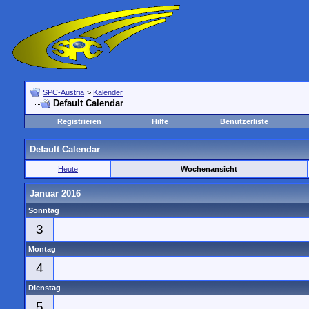
SPC-Austria
>
Kalender
Default Calendar
Registrieren
Hilfe
Benutzerliste
Default Calendar
Heute
Wochenansicht
Januar 2016
Sonntag
3
Montag
4
Dienstag
5