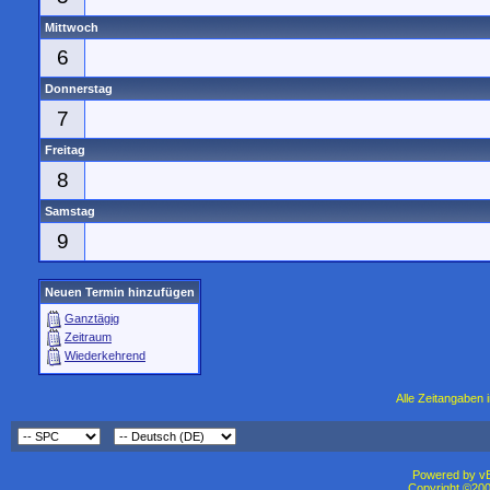
Mittwoch
6
Donnerstag
7
Freitag
8
Samstag
9
Neuen Termin hinzufügen
Ganztägig
Zeitraum
Wiederkehrend
Alle Zeitangaben i
Powered by vBu
Copyright ©2000