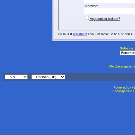
Kennwort:
Angemeldet bleiben?
Du musst
registriert
sein, um diese Seite aufrufen zu
Gehe zu
Alle Zeitangaben i
Powered by vBu
Copyright ©2000