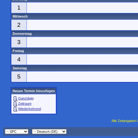
1
Mittwoch
2
Donnerstag
3
Freitag
4
Samstag
5
Neuen Termin hinzufügen
Ganztägig
Zeitraum
Wiederkehrend
Alle Zeitangaben i