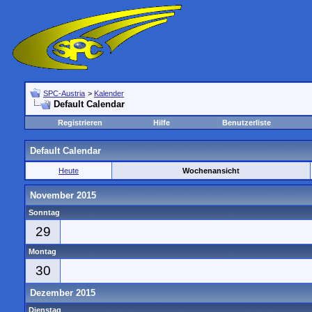
SPC-Austria
>
Kalender
Default Calendar
Registrieren
Hilfe
Benutzerliste
Default Calendar
Heute
Wochenansicht
November 2015
Sonntag
29
Montag
30
Dezember 2015
Dienstag