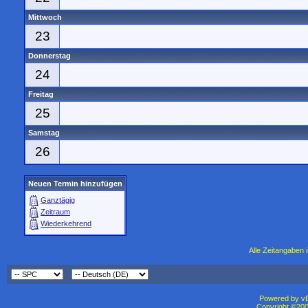
Mittwoch
23
Donnerstag
24
Freitag
25
Samstag
26
Neuen Termin hinzufügen
Ganztägig
Zeitraum
Wiederkehrend
Alle Zeitangaben i
Powered by vBu
Copyright ©2000