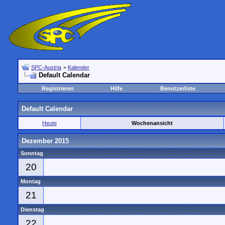
SPC-Austria
>
Kalender
Default Calendar
Registrieren
Hilfe
Benutzerliste
Default Calendar
Heute
Wochenansicht
Dezember 2015
Sonntag
20
Montag
21
Dienstag
22