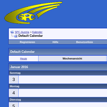
SPC-Austria
>
Kalender
Default Calendar
Registrieren
Hilfe
Benutzerliste
Default Calendar
Heute
Wochenansicht
Januar 2016
Sonntag
3
Montag
4
Dienstag
5