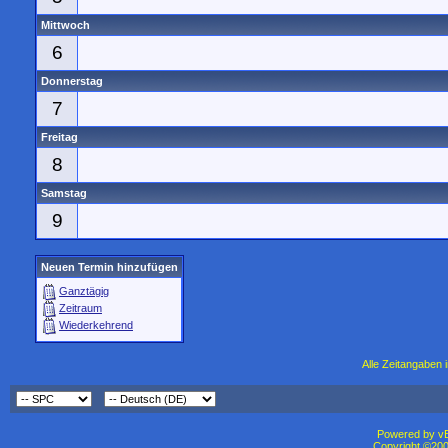
Mittwoch
6
Donnerstag
7
Freitag
8
Samstag
9
Neuen Termin hinzufügen
Ganztägig
Zeitraum
Wiederkehrend
Alle Zeitangaben i
Powered by vBu
Copyright ©2000