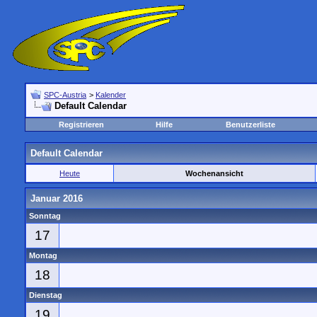
SPC-Austria
>
Kalender
Default Calendar
Registrieren
Hilfe
Benutzerliste
Default Calendar
Heute
Wochenansicht
Januar 2016
Sonntag
17
Montag
18
Dienstag
19