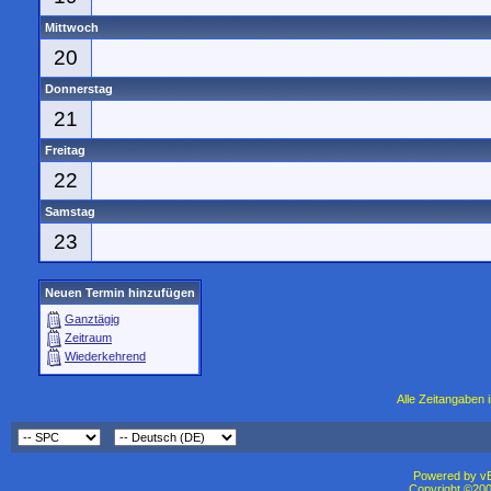
Mittwoch
20
Donnerstag
21
Freitag
22
Samstag
23
Neuen Termin hinzufügen
Ganztägig
Zeitraum
Wiederkehrend
Alle Zeitangaben i
Powered by vBu
Copyright ©2000