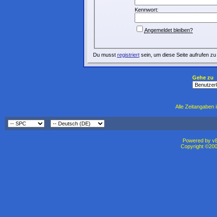
Kennwort:
Angemeldet bleiben?
Du musst
registriert
sein, um diese Seite aufrufen zu
Gehe zu
Alle Zeitangaben i
Powered by vBu
Copyright ©2000