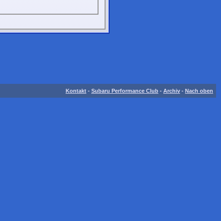
Kontakt
-
Subaru Performance Club
-
Archiv
-
Nach oben