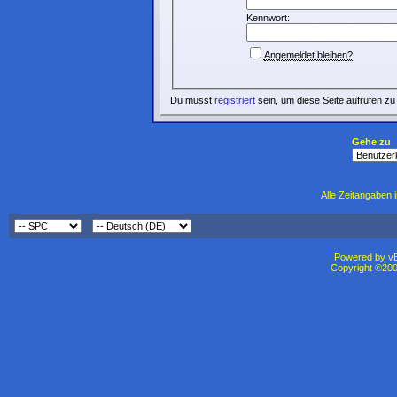
Kennwort:
Angemeldet bleiben?
Du musst
registriert
sein, um diese Seite aufrufen zu
Gehe zu
Alle Zeitangaben i
Powered by vBu
Copyright ©2000