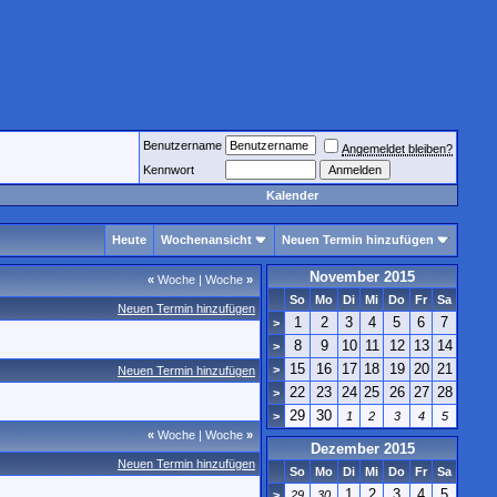
Benutzername
Angemeldet bleiben?
Kennwort
Kalender
Heute
Wochenansicht
Neuen Termin hinzufügen
November 2015
«
Woche
|
Woche
»
So
Mo
Di
Mi
Do
Fr
Sa
Neuen Termin hinzufügen
1
2
3
4
5
6
7
>
8
9
10
11
12
13
14
>
15
16
17
18
19
20
21
>
Neuen Termin hinzufügen
22
23
24
25
26
27
28
>
29
30
>
1
2
3
4
5
«
Woche
|
Woche
»
Dezember 2015
Neuen Termin hinzufügen
So
Mo
Di
Mi
Do
Fr
Sa
1
2
3
4
5
>
29
30