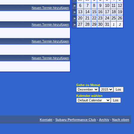
6
7
8
9
10
11
12
>
Neuen Termin hinzufügen
13
14
15
16
17
18
19
>
20
21
22
23
24
25
26
>
27
28
29
30
31
Neuen Termin hinzufügen
>
1
2
Neuen Termin hinzufügen
Neuen Termin hinzufügen
Gehe zu Monat
Kalender wählen
Kontakt
-
Subaru Performance Club
-
Archiv
-
Nach oben