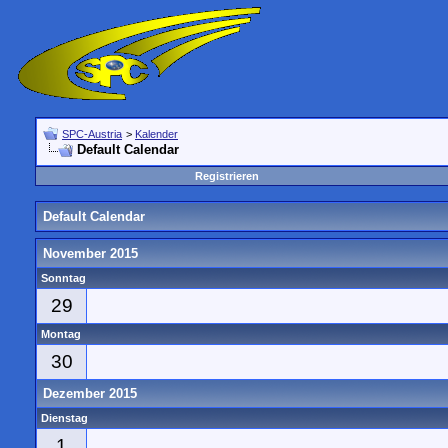
SPC-Austria
>
Kalender
Default Calendar
Registrieren
Default Calendar
November 2015
Sonntag
29
Montag
30
Dezember 2015
Dienstag
1