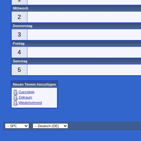
Mittwoch
2
Donnerstag
3
Freitag
4
Samstag
5
Neuen Termin hinzufügen
Ganztägig
Zeitraum
Wiederkehrend