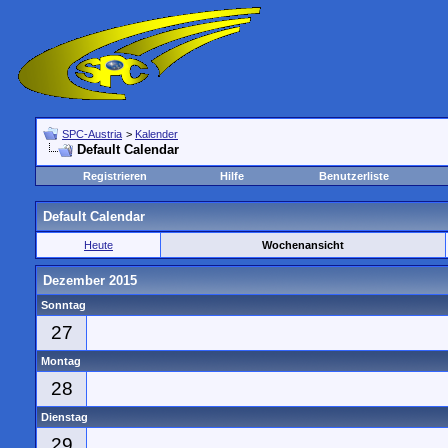
SPC-Austria
>
Kalender
Default Calendar
Registrieren
Hilfe
Benutzerliste
Default Calendar
Heute
Wochenansicht
Dezember 2015
Sonntag
27
Montag
28
Dienstag
29