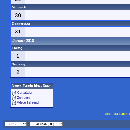
Mittwoch
30
Donnerstag
31
Januar 2016
Freitag
1
Samstag
2
Neuen Termin hinzufügen
Ganztägig
Zeitraum
Wiederkehrend
Alle Zeitangaben i