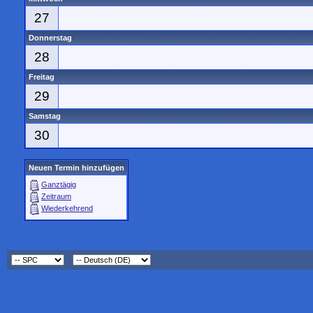
27
Donnerstag
28
Freitag
29
Samstag
30
Neuen Termin hinzufügen
Ganztägig
Zeitraum
Wiederkehrend