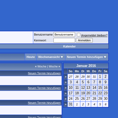
Benutzername
Angemeldet bleiben?
Kennwort
Kalender
Heute
Wochenansicht
Neuen Termin hinzufügen
Januar 2016
«
Woche
|
Woche
»
So
Mo
Di
Mi
Do
Fr
Sa
Neuen Termin hinzufügen
1
2
>
27
28
29
30
31
3
4
5
6
7
8
9
>
10
11
12
13
14
15
16
>
Neuen Termin hinzufügen
17
18
19
20
21
22
23
>
24
25
26
27
28
29
30
>
Neuen Termin hinzufügen
31
>
1
2
3
4
5
6
Neuen Termin hinzufügen