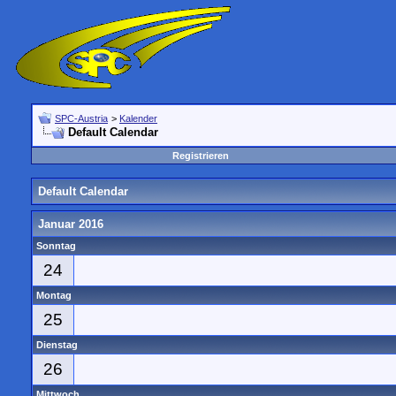
SPC-Austria
>
Kalender
Default Calendar
Registrieren
Default Calendar
Januar 2016
Sonntag
24
Montag
25
Dienstag
26
Mittwoch