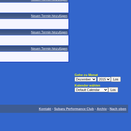
Neuen Termin hinzufügen
Neuen Termin hinzufügen
Neuen Termin hinzufügen
Gehe zu Monat
Kalender wählen
Kontakt
-
Subaru Performance Club
-
Archiv
-
Nach oben