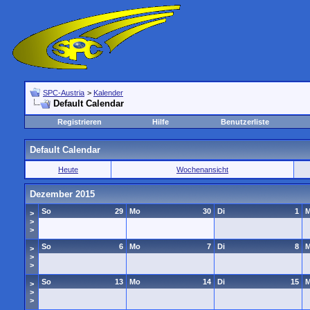
SPC-Austria
>
Kalender
Default Calendar
Registrieren
Hilfe
Benutzerliste
Default Calendar
Heute
Wochenansicht
Dezember 2015
So
29
Mo
30
Di
1
M
>
>
>
So
6
Mo
7
Di
8
M
>
>
>
So
13
Mo
14
Di
15
M
>
>
>