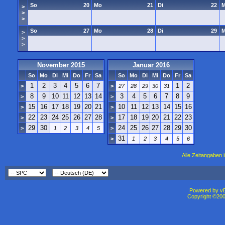
So
20
Mo
21
Di
22
M
>
>
>
So
27
Mo
28
Di
29
M
>
>
>
November 2015
Januar 2016
So
Mo
Di
Mi
Do
Fr
Sa
So
Mo
Di
Mi
Do
Fr
Sa
1
2
3
4
5
6
7
1
2
>
>
27
28
29
30
31
8
9
10
11
12
13
14
3
4
5
6
7
8
9
>
>
15
16
17
18
19
20
21
10
11
12
13
14
15
16
>
>
22
23
24
25
26
27
28
17
18
19
20
21
22
23
>
>
29
30
24
25
26
27
28
29
30
>
1
2
3
4
5
>
31
>
1
2
3
4
5
6
Alle Zeitangaben i
Powered by vBu
Copyright ©2000