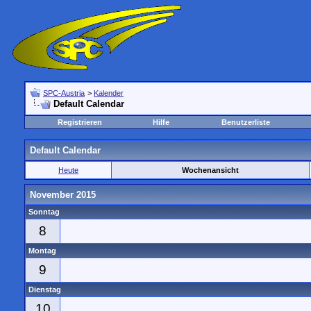
SPC-Austria
>
Kalender
Default Calendar
Registrieren
Hilfe
Benutzerliste
Default Calendar
Heute
Wochenansicht
November 2015
Sonntag
8
Montag
9
Dienstag
10