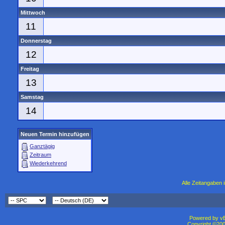
Mittwoch
11
Donnerstag
12
Freitag
13
Samstag
14
Neuen Termin hinzufügen
Ganztägig
Zeitraum
Wiederkehrend
Alle Zeitangaben i
Powered by vBu
Copyright ©2000