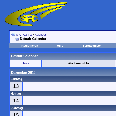
SPC-Austria
>
Kalender
Default Calendar
Registrieren
Hilfe
Benutzerliste
Default Calendar
Heute
Wochenansicht
Dezember 2015
Sonntag
13
Montag
14
Dienstag
15