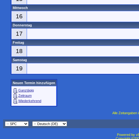
Mittwoch
16
Donnerstag
17
Freitag
18
Samstag
19
Neuen Termin hinzufügen
Ganztägig
Zeitraum
Wiederkehrend
Alle Zeitangaben i
Powered by vBu
Copyright ©2000