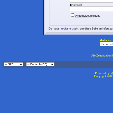
Kennwort:
Angemeldet bleiben?
Du musst
registriert
sein, um diese Seite aufrufen zu
Gehe zu
Alle Zeitangaben i
Powered by vBu
Copyright ©2000