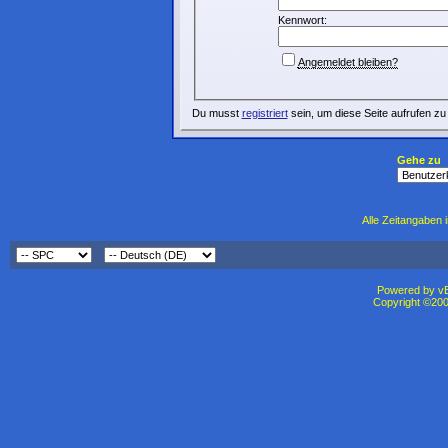
Kennwort:
Angemeldet bleiben?
Du musst
registriert
sein, um diese Seite aufrufen zu
Gehe zu
Alle Zeitangaben i
Powered by vBu
Copyright ©2000