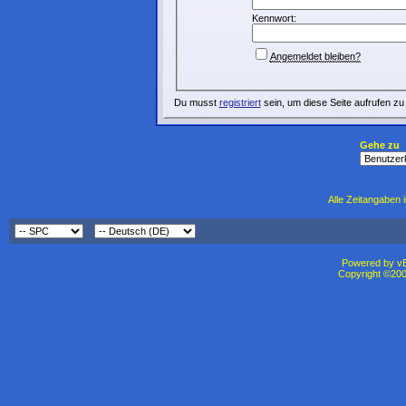
Kennwort:
Angemeldet bleiben?
Du musst
registriert
sein, um diese Seite aufrufen zu
Gehe zu
Alle Zeitangaben i
Powered by vBu
Copyright ©2000