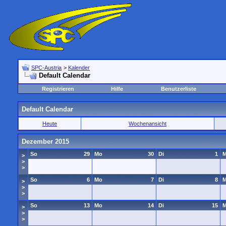
SPC-Austria
>
Kalender
Default Calendar
Registrieren
Hilfe
Benutzerliste
Default Calendar
Heute
Wochenansicht
Dezember 2015
So
29
Mo
30
Di
1
M
>
>
>
So
6
Mo
7
Di
8
M
>
>
>
So
13
Mo
14
Di
15
M
>
>
>