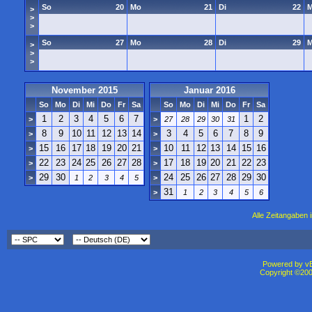
So
20
Mo
21
Di
22
M
>
>
>
So
27
Mo
28
Di
29
M
>
>
>
November 2015
Januar 2016
So
Mo
Di
Mi
Do
Fr
Sa
So
Mo
Di
Mi
Do
Fr
Sa
1
2
3
4
5
6
7
1
2
>
>
27
28
29
30
31
8
9
10
11
12
13
14
3
4
5
6
7
8
9
>
>
15
16
17
18
19
20
21
10
11
12
13
14
15
16
>
>
22
23
24
25
26
27
28
17
18
19
20
21
22
23
>
>
29
30
24
25
26
27
28
29
30
>
1
2
3
4
5
>
31
>
1
2
3
4
5
6
Alle Zeitangaben i
Powered by vBu
Copyright ©2000