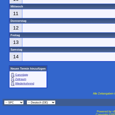
Mittwoch
11
Donnerstag
12
Freitag
13
Samstag
14
Neuen Termin hinzufügen
Ganztägig
Zeitraum
Wiederkehrend
Alle Zeitangaben i
Powered by vBu
Copyright ©2000