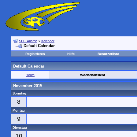
SPC-Austria
>
Kalender
Default Calendar
Registrieren
Hilfe
Benutzerliste
Default Calendar
Heute
Wochenansicht
November 2015
Sonntag
8
Montag
9
Dienstag
10