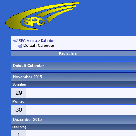
SPC-Austria
>
Kalender
Default Calendar
Registrieren
Default Calendar
November 2015
Sonntag
29
Montag
30
Dezember 2015
Dienstag
1