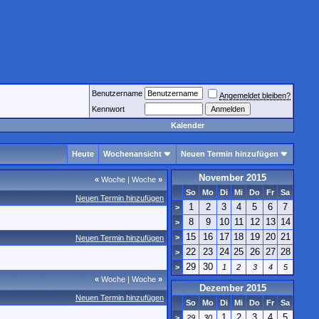
Benutzername
Angemeldet bleiben?
Kennwort
Kalender
Heute
Wochenansicht
Neuen Termin hinzufügen
November 2015
«
Woche
|
Woche
»
So
Mo
Di
Mi
Do
Fr
Sa
Neuen Termin hinzufügen
1
2
3
4
5
6
7
>
8
9
10
11
12
13
14
>
15
16
17
18
19
20
21
>
Neuen Termin hinzufügen
22
23
24
25
26
27
28
>
29
30
>
1
2
3
4
5
«
Woche
|
Woche
»
Dezember 2015
Neuen Termin hinzufügen
So
Mo
Di
Mi
Do
Fr
Sa
1
2
3
4
5
>
29
30