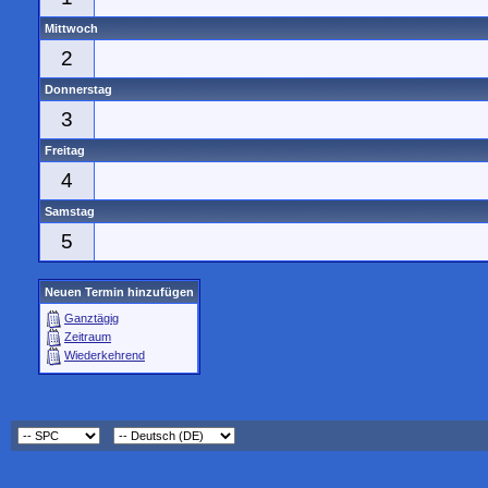
Mittwoch
2
Donnerstag
3
Freitag
4
Samstag
5
Neuen Termin hinzufügen
Ganztägig
Zeitraum
Wiederkehrend