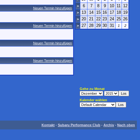
6
7
8
9
10
11
12
>
Neuen Termin hinzufügen
13
14
15
16
17
18
19
>
20
21
22
23
24
25
26
>
27
28
29
30
31
Neuen Termin hinzufügen
>
1
2
Neuen Termin hinzufügen
Neuen Termin hinzufügen
Gehe zu Monat
Kalender wählen
Kontakt
-
Subaru Performance Club
-
Archiv
-
Nach oben