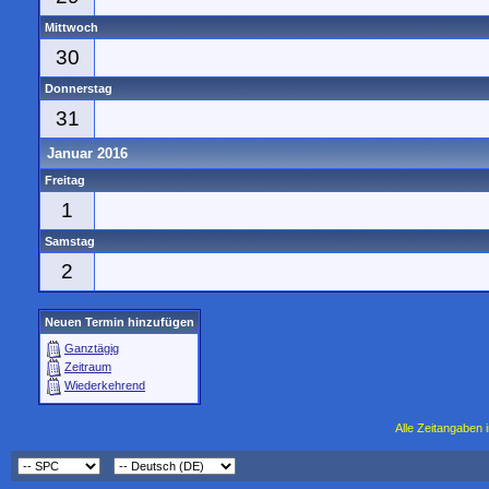
Mittwoch
30
Donnerstag
31
Januar 2016
Freitag
1
Samstag
2
Neuen Termin hinzufügen
Ganztägig
Zeitraum
Wiederkehrend
Alle Zeitangaben i