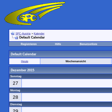
SPC-Austria
>
Kalender
Default Calendar
Registrieren
Hilfe
Benutzerliste
Default Calendar
Heute
Wochenansicht
Dezember 2015
Sonntag
27
Montag
28
Dienstag
29