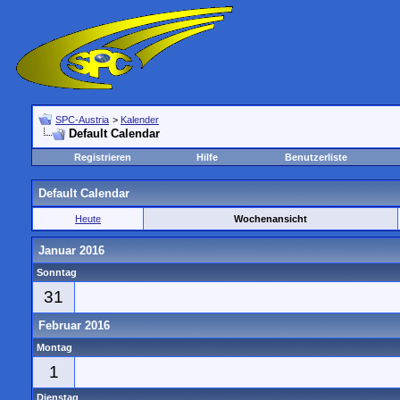
SPC-Austria
>
Kalender
Default Calendar
Registrieren
Hilfe
Benutzerliste
Default Calendar
Heute
Wochenansicht
Januar 2016
Sonntag
31
Februar 2016
Montag
1
Dienstag