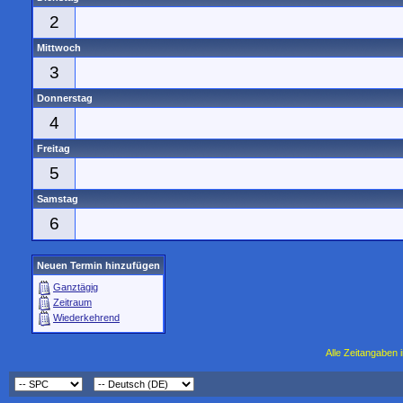
2
Mittwoch
3
Donnerstag
4
Freitag
5
Samstag
6
Neuen Termin hinzufügen
Ganztägig
Zeitraum
Wiederkehrend
Alle Zeitangaben i