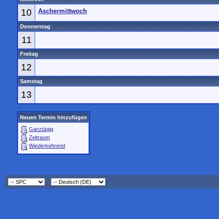
10
Aschermittwoch
Donnerstag
11
Freitag
12
Samstag
13
Neuen Termin hinzufügen
Ganztägig
Zeitraum
Wiederkehrend