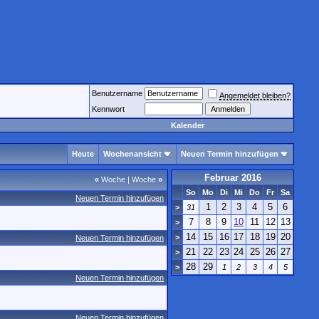
Benutzername
Angemeldet bleiben?
Kennwort
Kalender
Heute
Wochenansicht
Neuen Termin hinzufügen
Februar 2016
«
Woche
|
Woche
»
So
Mo
Di
Mi
Do
Fr
Sa
Neuen Termin hinzufügen
1
2
3
4
5
6
>
31
7
8
9
10
11
12
13
>
14
15
16
17
18
19
20
>
Neuen Termin hinzufügen
21
22
23
24
25
26
27
>
28
29
>
1
2
3
4
5
Neuen Termin hinzufügen
Neuen Termin hinzufügen