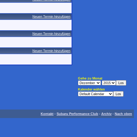
Neuen Termin hinzufügen
Neuen Termin hinzufügen
Neuen Termin hinzufügen
Gehe zu Monat
Kalender wählen
Kontakt
-
Subaru Performance Club
-
Archiv
-
Nach oben