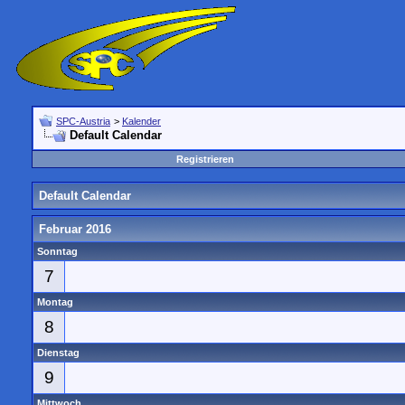
SPC-Austria
>
Kalender
Default Calendar
Registrieren
Default Calendar
Februar 2016
Sonntag
7
Montag
8
Dienstag
9
Mittwoch