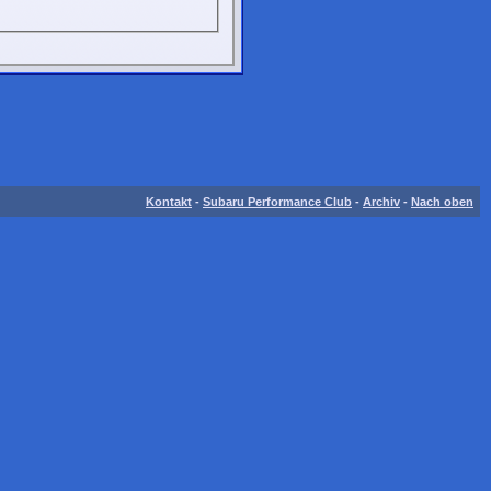
Kontakt
-
Subaru Performance Club
-
Archiv
-
Nach oben