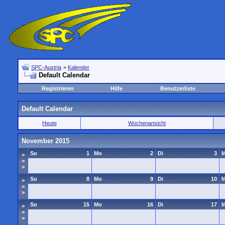
SPC-Austria
>
Kalender
Default Calendar
Registrieren
Hilfe
Benutzerliste
Default Calendar
Heute
Wochenansicht
November 2015
So
1
Mo
2
Di
3
M
>
>
>
So
8
Mo
9
Di
10
M
>
>
>
So
15
Mo
16
Di
17
M
>
>
>