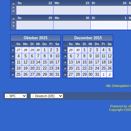
So
22
Mo
23
Di
24
M
>
>
>
So
29
Mo
30
Di
1
M
>
>
>
Oktober 2015
Dezember 2015
So
Mo
Di
Mi
Do
Fr
Sa
So
Mo
Di
Mi
Do
Fr
Sa
1
2
3
1
2
3
4
5
>
27
28
29
30
>
29
30
4
5
6
7
8
9
10
6
7
8
9
10
11
12
>
>
11
12
13
14
15
16
17
13
14
15
16
17
18
19
>
>
18
19
20
21
22
23
24
20
21
22
23
24
25
26
>
>
25
26
27
28
29
30
31
27
28
29
30
31
>
>
1
2
Alle Zeitangaben i
Powered by vBu
Copyright ©2000