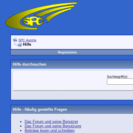
SPC-Austria
Hilfe
Registrieren
Hilfe durchsuchen
Suchbegriff(e):
Hilfe - Häufig gestellte Fragen
Das Forum und seine Benutzer
Das Forum und seine Benutzung
Beiträge lesen und schreiben