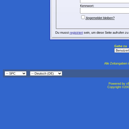
Kennwort:
Angemeldet bleiben?
Du musst
registriert
sein, um diese Seite aufrufen zu
Gehe zu
Alle Zeitangaben i
Powered by vBu
Copyright ©2000